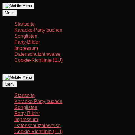
Skip
to
Menu
content
Startseite
Karaoke-Party buchen
Songlisten
Party-Bilder
Impressum
Datenschutzhinweise
Cookie-Richtlinie (EU)
Menu
Startseite
Karaoke-Party buchen
Songlisten
Party-Bilder
Impressum
Datenschutzhinweise
Cookie-Richtlinie (EU)