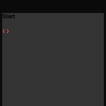
Start
❮
❯